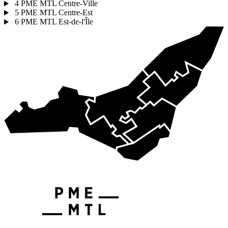
4
PME MTL Centre-Ville
5
PME MTL Centre-Est
6
PME MTL Est-de-l'Île