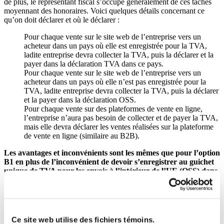
de plus, le représentant fiscal s’occupe généralement de ces tâches
moyennant des honoraires. Voici quelques détails concernant ce
qu’on doit déclarer et où le déclarer :
Pour chaque vente sur le site web de l’entreprise vers un
acheteur dans un pays où elle est enregistrée pour la TVA,
ladite entreprise devra collecter la TVA, puis la déclarer et la
payer dans la déclaration TVA dans ce pays.
Pour chaque vente sur le site web de l’entreprise vers un
acheteur dans un pays où elle n’est pas enregistrée pour la
TVA, ladite entreprise devra collecter la TVA, puis la déclarer
et la payer dans la déclaration OSS.
Pour chaque vente sur des plateformes de vente en ligne,
l’entreprise n’aura pas besoin de collecter et de payer la TVA,
mais elle devra déclarer les ventes réalisées sur la plateforme
de vente en ligne (similaire au B2B).
Les avantages et inconvénients sont les mêmes que pour l’option
B1 en plus de l’inconvénient de devoir s’enregistrer au guichet
unique de TVA pour les envois à l’intérieur de l’UE (OSS) dans
un pays membre, et de produire une déclaration et un paiement
trimestriel.
Les changements de juillet 2021 sur la façon de percevoir et de
verser la TVA rendent généralement le
scénario A
moins attrayant et
Ce site web utilise des fichiers témoins.
le
scénario B
plus efficace qu’auparavant. Une entreprise qui