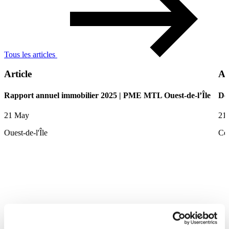
Tous les articles
Article
Ar
Rapport annuel immobilier 2025 | PME MTL Ouest-de-l’Île
De
21 May
21
Ouest-de-l'Île
Ce