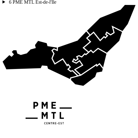
6
PME MTL Est-de-l'Île