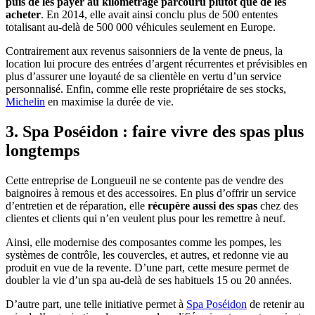
puis de les payer au kilométrage parcouru plutôt que de les
acheter
. En 2014, elle avait ainsi conclu plus de 500 ententes
totalisant au-delà de 500 000 véhicules seulement en Europe.
Contrairement aux revenus saisonniers de la vente de pneus, la
location lui procure des entrées d’argent récurrentes et prévisibles en
plus d’assurer une loyauté de sa clientèle en vertu d’un service
personnalisé. Enfin, comme elle reste propriétaire de ses stocks,
Michelin
en maximise la durée de vie.
3. Spa Poséidon : faire vivre des spas plus
longtemps
Cette entreprise de Longueuil ne se contente pas de vendre des
baignoires à remous et des accessoires. En plus d’offrir un service
d’entretien et de réparation, elle
récupère aussi des spas
chez des
clientes et clients qui n’en veulent plus pour les remettre à neuf.
Ainsi, elle modernise des composantes comme les pompes, les
systèmes de contrôle, les couvercles, et autres, et redonne vie au
produit en vue de la revente. D’une part, cette mesure permet de
doubler la vie d’un spa au-delà de ses habituels 15 ou 20 années.
D’autre part, une telle initiative permet à
Spa Poséidon
de retenir au