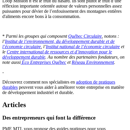
Loop Mission n’est le fruit du hasard. Ils sont plutôt le fruit d’une
réflexion importante orientée autour de valeurs personnelles assez
puissantes pour dévier de l’enfouissement des montagnes entières
d'aliments encore bons à la consommation.
*
Parmi les groupes qui composent
Québec Circulaire
, notons :
l’
Institut de l’environnement, du développement durable et de
l’économie circulaire
, l’
Institut national de l’économie circulaire
et
le
Centre international de ressources et d’innovation pour le
développement durable
. Au nombre des partenaires fondateurs, on
note aussi
Éco Entreprises Québec
et
Réseau Environnement
.
-
Découvrez comment nos spécialistes en
adoption de pratiques
durables
peuvent vous aider à améliorer votre entreprise en matière
de développement industriel et durable.
Articles
Des
entrepreneurs
qui
font
la
différence
PME MTL vous propose des guides pratiques pour vous