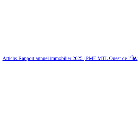
Article: Rapport annuel immobilier 2025 | PME MTL Ouest-de-l’Île
Art