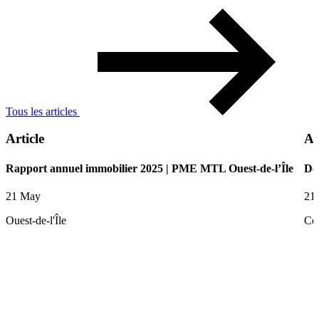
Tous les articles
Article
Ar
Rapport annuel immobilier 2025 | PME MTL Ouest-de-l’Île
De
21 May
21
Ouest-de-l'Île
Ce