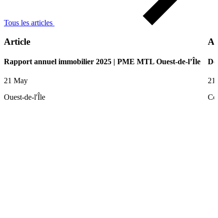
Tous les articles
Article
Ar
Rapport annuel immobilier 2025 | PME MTL Ouest-de-l’Île
De
21 May
21
Ouest-de-l'Île
Ce