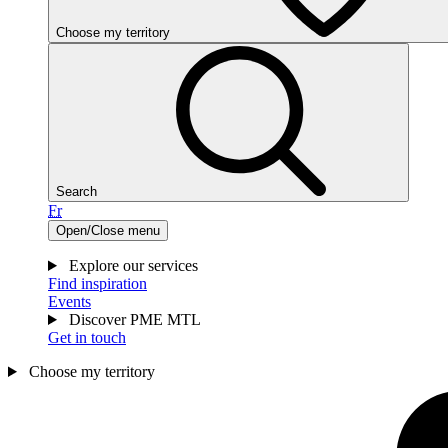
Choose my territory
Search
Fr
Open/Close menu
Explore our services
Find inspiration
Events
Discover PME MTL
Get in touch
Choose my territory