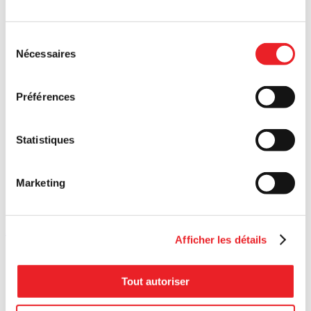
Sélection
Nécessaires
du
consentement
Préférences
Statistiques
Marketing
Article: Bâtir un projet autogéré pour atteindre ses ambitions
Art
Afficher les détails
Tout autoriser