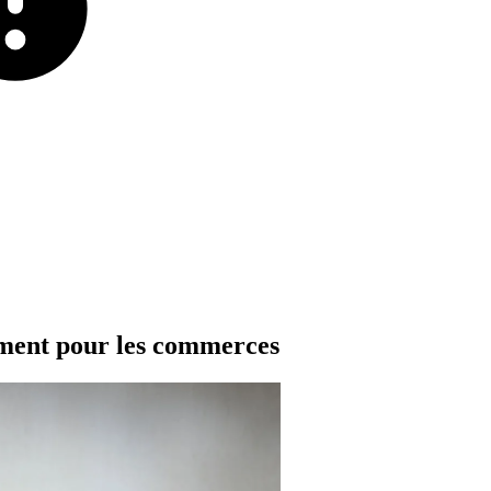
ment
pour
les
commerces