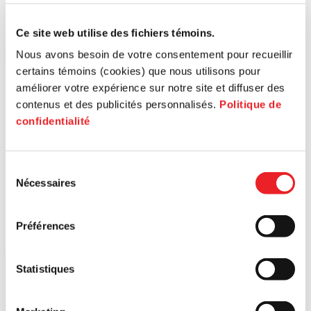
accompagner à chaque étape de votre parcours. Gagnez du temps
avec des ressources conçues pour répondre à vos besoins
spécifiques.
Ce site web utilise des fichiers témoins.
Tous les événements
Nous avons besoin de votre consentement pour recueillir
certains témoins (cookies) que nous utilisons pour
améliorer votre expérience sur notre site et diffuser des
contenus et des publicités personnalisés.
Politique de
confidentialité
Sélection
Séance d'information
11 août
Ate
Nécessaires
du
consentement
Démarrage d'entreprise Grand Sud-Ouest
De
Préférences
Grand Sud-Ouest
Est
Statistiques