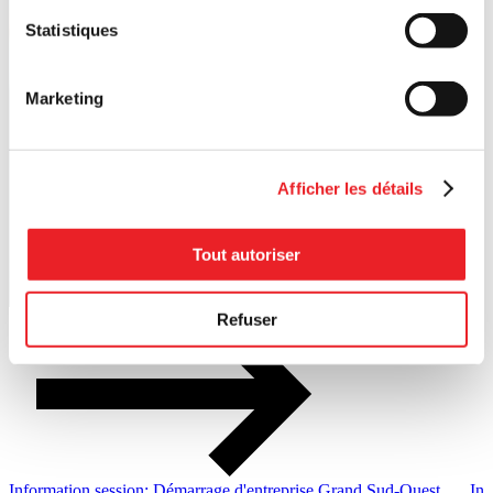
Statistiques
Marketing
Afficher les détails
Tout autoriser
Refuser
Information session: Démarrage d'entreprise Grand Sud-Ouest
Inf