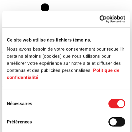
Ce site web utilise des fichiers témoins.
Nous avons besoin de votre consentement pour recueillir
Trouvez le bon territoire pour vous
certains témoins (cookies) que nous utilisons pour
accompagner
améliorer votre expérience sur notre site et diffuser des
contenus et des publicités personnalisés.
Politique de
Afin de bénéficier de toute l’information et des services de PME
confidentialité
MTL, veuillez entrer le code postal de votre entreprise ou
sélectionner votre territoire.
Rechercher un code postal
Sélection
Nécessaires
du
consentement
Préférences