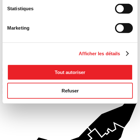
Statistiques
Lancer la recherche
Marketing
Afficher les détails
1
PME MTL Ouest-de-l'Île
Tout autoriser
2
PME MTL Centre-Ouest
3
PME MTL Grand Sud-Ouest
4
PME MTL Centre-Ville
Refuser
5
PME MTL Centre-Est
6
PME MTL Est-de-l'Île