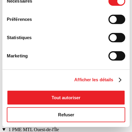
Nécessaires
du
Afin de bénéficier de toute l’information et des services de PME
consentement
MTL, veuillez entrer le code postal de votre entreprise ou
sélectionner votre territoire.
Préférences
Rechercher un code postal
Statistiques
Marketing
Lancer la recherche
Afficher les détails
Tout autoriser
Refuser
1
PME MTL Ouest-de-l'Île