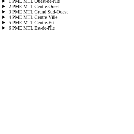
1
PME MTL Ouest-de-l'Île
2
PME MTL Centre-Ouest
3
PME MTL Grand Sud-Ouest
4
PME MTL Centre-Ville
5
PME MTL Centre-Est
6
PME MTL Est-de-l'Île