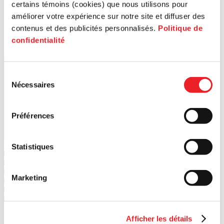
certains témoins (cookies) que nous utilisons pour
améliorer votre expérience sur notre site et diffuser des
contenus et des publicités personnalisés.
Politique de
confidentialité
Lancer la recherche
Sélection
Nécessaires
du
consentement
Préférences
Statistiques
1
PME MTL Ouest-de-l'Île
2
PME MTL Centre-Ouest
3
PME MTL Grand Sud-Ouest
Marketing
4
PME MTL Centre-Ville
5
PME MTL Centre-Est
6
PME MTL Est-de-l'Île
Afficher les détails