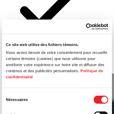
PME MTL
Ouest-de-l'Île
Réinitialiser
Ce site web utilise des fichiers témoins.
Séance d'information
11 août
Nous avons besoin de votre consentement pour recueillir
Démarrage d'entreprise Grand Sud-Ouest
certains témoins (cookies) que nous utilisons pour
améliorer votre expérience sur notre site et diffuser des
Grand Sud-Ouest
contenus et des publicités personnalisés.
Politique de
confidentialité
Sélection
Nécessaires
du
consentement