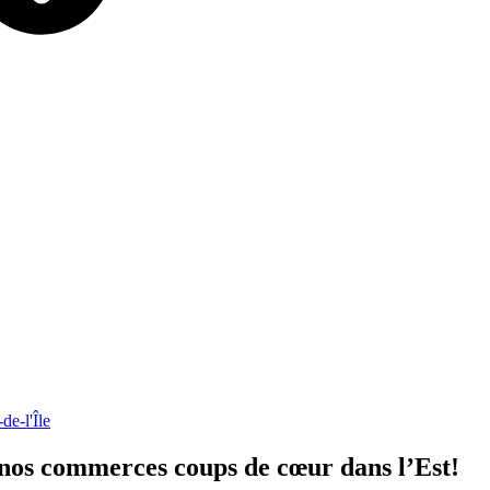
e-l'Île
nos
commerces
coups
de
cœur
dans
l’Est!