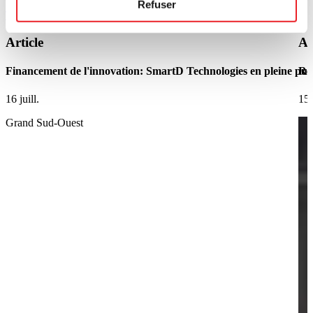
Refuser
Tous les articles
Article
Ar
Financement de l'innovation: SmartD Technologies en pleine pui
Ret
16 juill.
15 
Grand Sud-Ouest