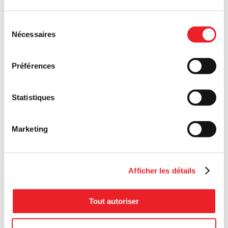
accepté avec enthousiasme d’assumer cette
fonction. Mon implication dans l’équipe et
Sélection
mon apport à son offre de services
prendront une autre ampleur : notre
Nécessaires
du
engagement commun est le moteur qui
consentement
propulsera nos ambitions vers des horizons
toujours plus prometteurs.
Préférences
Articles
Statistiques
Des
entrepreneurs
qui
font
la
différence
PME MTL vous propose des guides pratiques pour vous
Marketing
accompagner à chaque étape de votre parcours. Gagnez du temps
avec des ressources conçues pour répondre à vos besoins
spécifiques.
Afficher les détails
Tout autoriser