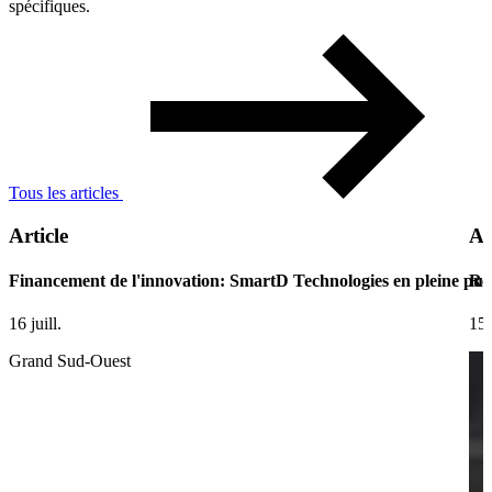
spécifiques.
Tous les articles
Article
Ar
Financement de l'innovation: SmartD Technologies en pleine pui
Ret
16 juill.
15 
Grand Sud-Ouest