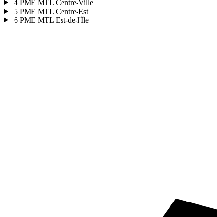
4
PME MTL Centre-Ville
5
PME MTL Centre-Est
6
PME MTL Est-de-l'Île