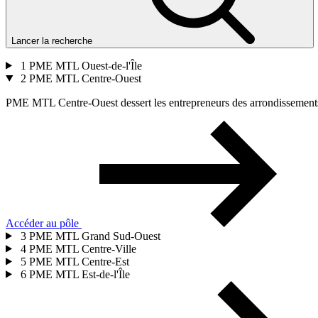
Lancer la recherche
1
PME MTL Ouest-de-l'Île
2
PME MTL Centre-Ouest
PME MTL Centre-Ouest dessert les entrepreneurs des arrondissements 
Accéder au pôle
3
PME MTL Grand Sud-Ouest
4
PME MTL Centre-Ville
5
PME MTL Centre-Est
6
PME MTL Est-de-l'Île