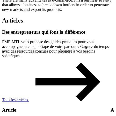
There are many advantages to e-commerce. It is a business strategy
that allows a business to break down borders in order to penetrate
new markets and export its products.
Articles
Des
entrepreneurs
qui
font
la
différence
PME MTL vous propose des guides pratiques pour vous
accompagner à chaque étape de votre parcours. Gagnez du temps
avec des ressources conçues pour répondre à vos besoins
spécifiques.
Tous les articles
Article
Ar