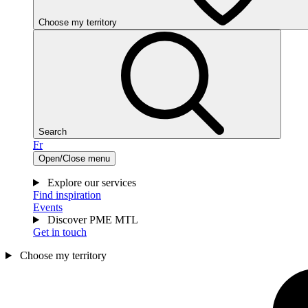
Choose my territory
Search
Fr
Open/Close menu
Explore our services
Find inspiration
Events
Discover PME MTL
Get in touch
Choose my territory