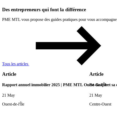
Des
entrepreneurs
qui
font
la
différence
PME MTL vous propose des guides pratiques pour vous accompagner à 
Tous les articles
Article
Article
Rapport annuel immobilier 2025 | PME MTL Ouest-de-l’Île
De Gaspé et sa
21 May
21 May
Ouest-de-l'Île
Centre-Ouest