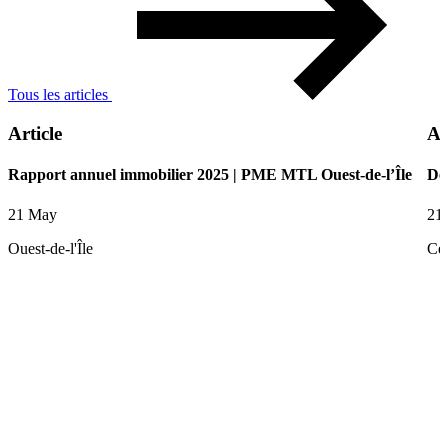
Tous les articles
Article
Ar
Rapport annuel immobilier 2025 | PME MTL Ouest-de-l’Île
De
21 May
21
Ouest-de-l'Île
Ce