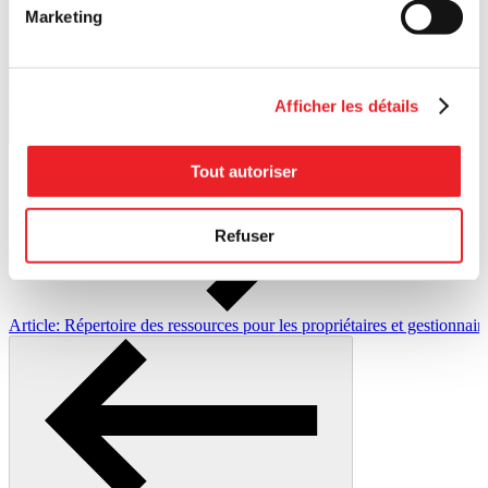
Marketing
Afficher les détails
Tout autoriser
Refuser
Art
Article: Répertoire des ressources pour les propriétaires et gestionna