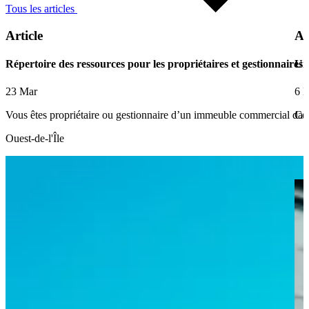
Tous les articles
Article
Ar
Répertoire des ressources pour les propriétaires et gestionnaire
Un 
23 Mar
6 
Vous êtes propriétaire ou gestionnaire d’un immeuble commercial dans
Ce
Ouest-de-l'Île