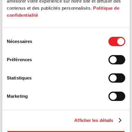
améliorer votre expérience sur notre site et diffuser des
5
PME MTL Centre-Est
contenus et des publicités personnalisés.
Politique de
confidentialité
Sélection
Nécessaires
du
consentement
Go to the area
Préférences
6
PME MTL Est-de-l'Île
Statistiques
Marketing
Back to network
Afficher les détails