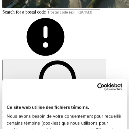
Search for a postal code
Search
Ce site web utilise des fichiers témoins.
1
PME MTL Ouest-de-l'Île
Nous avons besoin de votre consentement pour recueillir
2
PME MTL Centre-Ouest
3
PME MTL Grand Sud-Ouest
certains témoins (cookies) que nous utilisons pour
4
PME MTL Centre-Ville