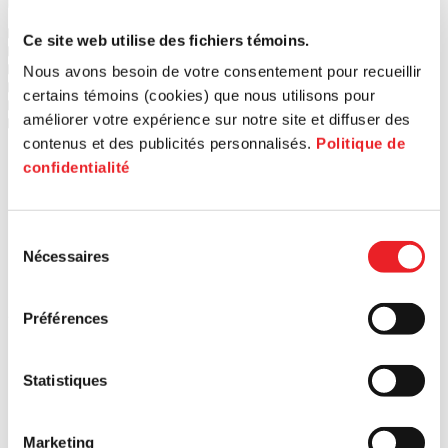
1
PME MTL Ouest-de-l'Île
Ce site web utilise des fichiers témoins.
2
PME MTL Centre-Ouest
3
PME MTL Grand Sud-Ouest
Nous avons besoin de votre consentement pour recueillir
4
PME MTL Centre-Ville
certains témoins (cookies) que nous utilisons pour
5
PME MTL Centre-Est
améliorer votre expérience sur notre site et diffuser des
6
PME MTL Est-de-l'Île
contenus et des publicités personnalisés.
Politique de
confidentialité
Sélection
Nécessaires
du
consentement
Préférences
Statistiques
Marketing