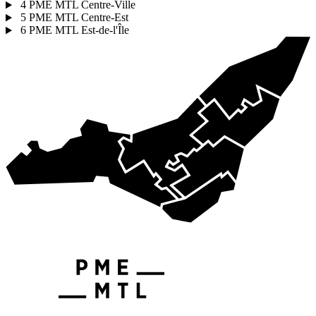
4
PME MTL Centre-Ville
5
PME MTL Centre-Est
6
PME MTL Est-de-l'Île