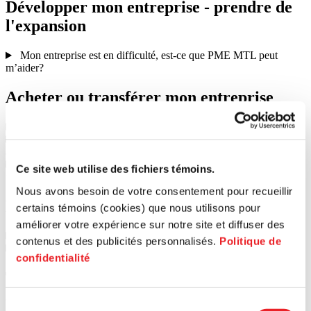
Développer
mon
entreprise
-
prendre
de
l'expansion
Mon entreprise est en difficulté, est-ce que PME MTL peut
m’aider?
Acheter
ou
transférer
mon
entreprise
Est-ce que PME MTL peut m’aider à transférer mon entreprise?
Est-ce que les conseiller(ère)s de PME MTL peuvent m’aider à
acquérir une entreprise existante?
Comment et quand puis-je déposer une demande de
Ce site web utilise des fichiers témoins.
financement?
Nous avons besoin de votre consentement pour recueillir
Économie
sociale
certains témoins (cookies) que nous utilisons pour
améliorer votre expérience sur notre site et diffuser des
Qu’est-ce qu’une entreprise d’économie sociale?
contenus et des publicités personnalisés.
Politique de
Quelle est la différence entre une coopérative et un OBNL?
confidentialité
Trouvez le bon territoire pour vous
accompagner
Sélection