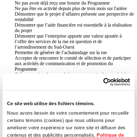
Ne pas avoir déjà reçu une bourse du Programme
Ne pas être en activité depuis plus de trois mois sur l'artère
Démontrer que le projet d’affaires présente une perspective de
rentabilité
Démontrer que l’aide financière est essentielle à la réalisation
du projet
Démontrer que l’entreprise apporte une valeur ajoutée à
l’offre des services de la rue en question et de
l’arrondissement du Sud-Ouest
Permettre de générer de l’achalandage sur la rue
Accepter de rencontrer le comité de sélection et de participer
aux activités de communication et de promotion du
Programme
Créer au moins deux emplois permanents, incluant celui du
promoteur, dans les six mois suivant le début du projet
S’engager à travailler à temps plein dans l’entreprise
Détenir, en tant que promoteur principal, la majorité des
actions de l’entreprise (plus de 50 %) ou les détenir avec les
autres entrepreneurs admissibles, s’il y a lieu
Ce site web utilise des fichiers témoins.
Être citoyen canadien ou immigrant reçu et être résident
Nous avons besoin de votre consentement pour recueillir
permanent du Québec
Offrir des heures d’ouverture régulières pour le type de
certains témoins (cookies) que nous utilisons pour
commerce proposé
améliorer votre expérience sur notre site et diffuser des
S’engager à rembourser le montant de la bourse au prorata du
contenus et des publicités personnalisés.
Politique de
nombre de mois restant avant la fin du terme si l’entreprise