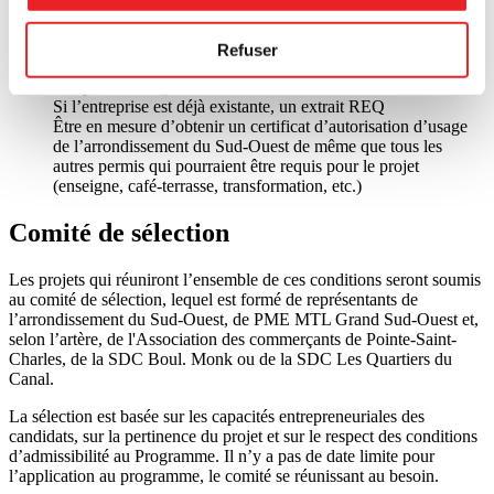
une lettre d’intérêt du propriétaire du local (la lettre est
acceptée afin d’être considéré pour le Programme, mais
un bail est nécessaire pour l’octroi de la subvention)
Refuser
Si l'entreprise est propriétaire : une preuve de propriété (ex. :
compte de taxes)
Si l’entreprise est déjà existante, un extrait REQ
Être en mesure d’obtenir un certificat d’autorisation d’usage
de l’arrondissement du Sud-Ouest de même que tous les
autres permis qui pourraient être requis pour le projet
(enseigne, café-terrasse, transformation, etc.)
Comité de sélection
Les projets qui réuniront l’ensemble de ces conditions seront soumis
au comité de sélection, lequel est formé de représentants de
l’arrondissement du Sud-Ouest, de PME MTL Grand Sud-Ouest et,
selon l’artère, de l'Association des commerçants de Pointe-Saint-
Charles, de la SDC Boul. Monk ou de la SDC Les Quartiers du
Canal.
La sélection est basée sur les capacités entrepreneuriales des
candidats, sur la pertinence du projet et sur le respect des conditions
d’admissibilité au Programme. Il n’y a pas de date limite pour
l’application au programme, le comité se réunissant au besoin.