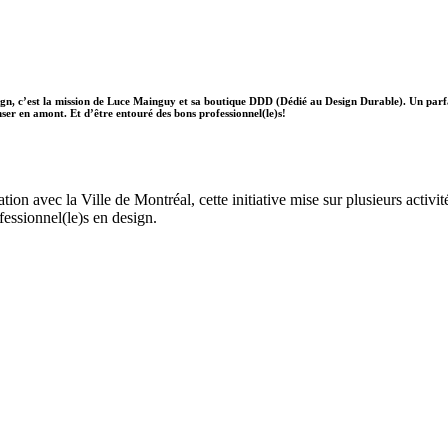
ign, c’est la mission de Luce Mainguy et sa boutique DDD (Dédié au Design Durable). Un parfai
nser en amont. Et d’être entouré des bons professionnel(le)s!
vec la Ville de Montréal, cette initiative mise sur plusieurs activités et
essionnel(le)s en design.