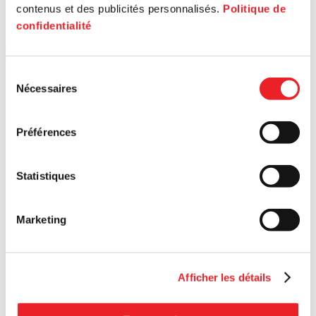
De
contenus et des publicités personnalisés.
Politique de
1 sept.
confidentialité
1 s
Avec Patrick Marmen, Chef d’équipe et commissaire au design
de la Ville de Montréal
Av
Du
Sélection
Nécessaires
du
consentement
Préférences
Statistiques
Marketing
Afficher les détails