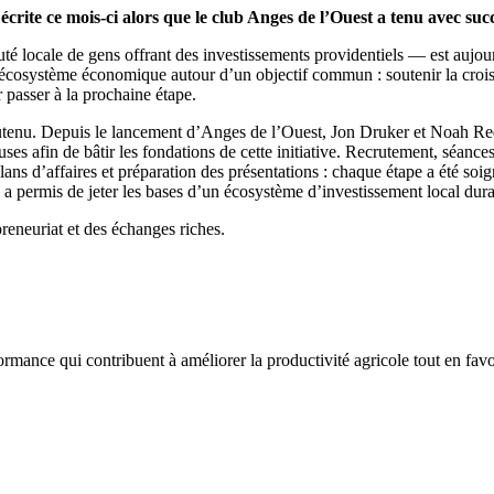
 écrite ce mois-ci alors que le club Anges de l’Ouest a tenu avec su
é locale de gens offrant des investissements providentiels — est aujour
 l’écosystème économique autour d’un objectif commun : soutenir la croi
r passer à la prochaine étape.
 soutenu. Depuis le lancement d’Anges de l’Ouest, Jon Druker et Noah 
euses afin de bâtir les fondations de cette initiative. Recrutement, séance
ns d’affaires et préparation des présentations : chaque étape a été soig
d a permis de jeter les bases d’un écosystème d’investissement local du
preneuriat et des échanges riches.
ormance qui contribuent à améliorer la productivité agricole tout en favo