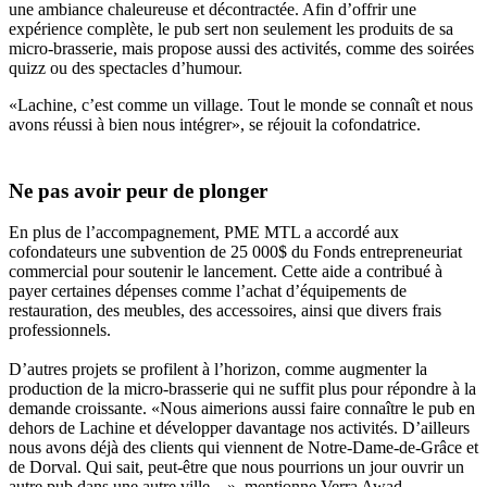
une ambiance chaleureuse et décontractée. Afin d’offrir une
expérience complète, le pub sert non seulement les produits de sa
micro-brasserie, mais propose aussi des activités, comme des soirées
quizz ou des spectacles d’humour.
«Lachine, c’est comme un village. Tout le monde se connaît et nous
avons réussi à bien nous intégrer», se réjouit la cofondatrice.
Ne pas avoir peur de plonger
En plus de l’accompagnement, PME MTL a accordé aux
cofondateurs une subvention de 25 000$ du Fonds entrepreneuriat
commercial pour soutenir le lancement. Cette aide a contribué à
payer certaines dépenses comme l’achat d’équipements de
restauration, des meubles, des accessoires, ainsi que divers frais
professionnels.
D’autres projets se profilent à l’horizon, comme augmenter la
production de la micro-brasserie qui ne suffit plus pour répondre à la
demande croissante. «Nous aimerions aussi faire connaître le pub en
dehors de Lachine et développer davantage nos activités. D’ailleurs
nous avons déjà des clients qui viennent de Notre-Dame-de-Grâce et
de Dorval. Qui sait, peut-être que nous pourrions un jour ouvrir un
autre pub dans une autre ville…», mentionne Verra Awad.