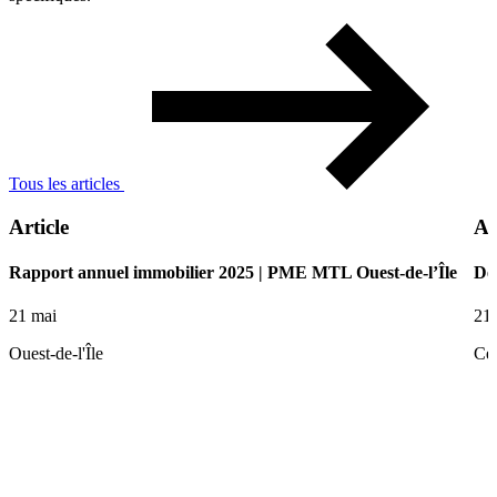
Tous les articles
Article
Ar
Rapport annuel immobilier 2025 | PME MTL Ouest-de-l’Île
De 
21 mai
21
Ouest-de-l'Île
Ce