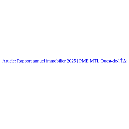
Article: Rapport annuel immobilier 2025 | PME MTL Ouest-de-l’Île
Art