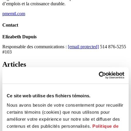
d’emplois et la croissance durable.
pmemtl.com
Contact
Elizabeth Dupuis
Responsable des communications :
[email protected]
514 876-5255
#103
Articles
Des
entrepreneurs
qui
font
la
différence
PME MTL vous propose des guides pratiques pour vous
accompagner à chaque étape de votre parcours. Gagnez du temps
Ce site web utilise des fichiers témoins.
avec des ressources conçues pour répondre à vos besoins
spécifiques.
Nous avons besoin de votre consentement pour recueillir
certains témoins (cookies) que nous utilisons pour
améliorer votre expérience sur notre site et diffuser des
contenus et des publicités personnalisés.
Politique de