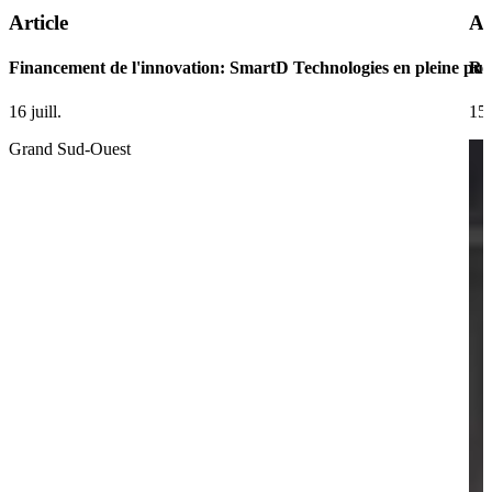
Article
Ar
Financement de l'innovation: SmartD Technologies en pleine pui
Ret
16 juill.
15 
Grand Sud-Ouest