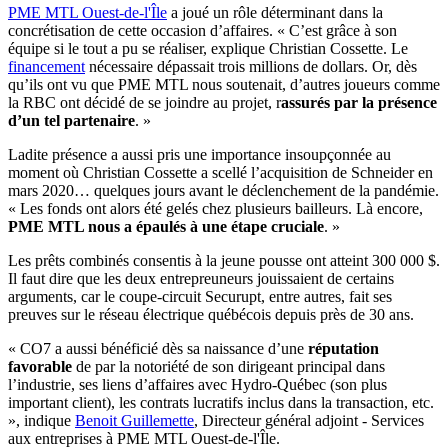
PME MTL Ouest-de-l'Île
a joué un rôle déterminant dans la
concrétisation de cette occasion d’affaires. « C’est grâce à son
équipe si le tout a pu se réaliser, explique Christian Cossette. Le
financement
nécessaire dépassait trois millions de dollars. Or, dès
qu’ils ont vu que PME MTL nous soutenait, d’autres joueurs comme
la RBC ont décidé de se joindre au projet, r
assurés par la présence
d’un tel partenaire
. »
Ladite présence a aussi pris une importance insoupçonnée au
moment où Christian Cossette a scellé l’acquisition de Schneider en
mars 2020… quelques jours avant le déclenchement de la pandémie.
« Les fonds ont alors été gelés chez plusieurs bailleurs. Là encore,
PME MTL nous a épaulés à une étape cruciale
. »
Les prêts combinés consentis à la jeune pousse ont atteint 300 000 $.
Il faut dire que les deux entrepreuneurs jouissaient de certains
arguments, car le coupe-circuit Securupt, entre autres, fait ses
preuves sur le réseau électrique québécois depuis près de 30 ans.
« CO7 a aussi bénéficié dès sa naissance d’une
réputation
favorable
de par la notoriété de son dirigeant principal dans
l’industrie, ses liens d’affaires avec Hydro-Québec (son plus
important client), les contrats lucratifs inclus dans la transaction, etc.
», indique
Benoit Guillemette
, Directeur général adjoint - Services
aux entreprises à PME MTL Ouest-de-l'Île.