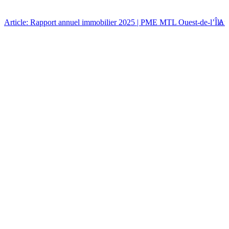
Article: Rapport annuel immobilier 2025 | PME MTL Ouest-de-l’Île
Art