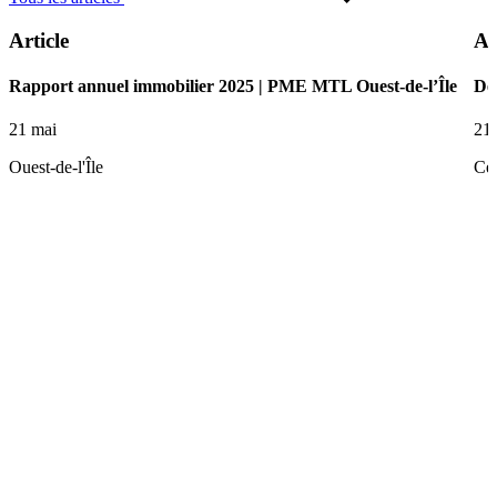
Article
Ar
Rapport annuel immobilier 2025 | PME MTL Ouest-de-l’Île
De 
21 mai
21
Ouest-de-l'Île
Ce