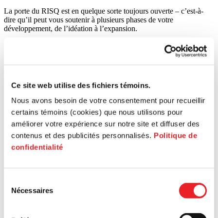
La porte du RISQ est en quelque sorte toujours ouverte – c’est-à-
dire qu’il peut vous soutenir à plusieurs phases de votre
développement, de l’idéation à l’expansion.
En effet, le RISQ propose différentes
options de financement
, dont
le Fonds Émergence pour couvrir les besoins liés au prédémarrage,
le Fonds Capitalisation pour appuyer votre projet en démarrage ou
en expansion et des prêts de capital patient.
Ce site web utilise des fichiers témoins.
Quelles sont ses particularités?
Nous avons besoin de votre consentement pour recueillir
Le RISQ doit présenter votre projet à des
comités d’investissemen
t
certains témoins (cookies) que nous utilisons pour
afin d’obtenir l’approbation du financement. C’est pourquoi
améliorer votre expérience sur notre site et diffuser des
l’analyste responsable de votre dossier pourrait vous poser beaucoup
contenus et des publicités personnalisés.
Politique de
de questions, remettre certaines choses en doute et s’accrocher à
certains détails. Vaut mieux arriver avec un projet bien ficelé pour
confidentialité
mettre toutes les chances de votre côté!
Investissement Québec
Sélection
Nécessaires
Investissement Québec est un organisme d’envergure qui a comme
du
mission de
contribuer au développement des entreprises d’ici
en
consentement
général. Ses solutions de financement comprennent principalement
des prêts et il possède une petite équipe de spécialistes chargés