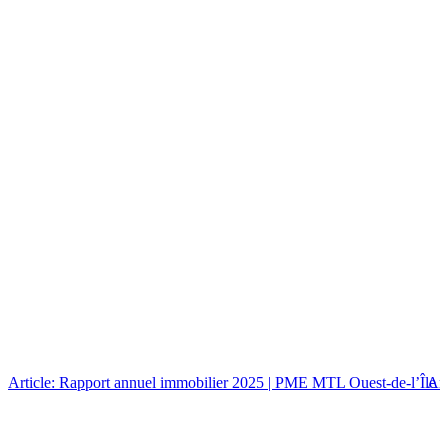
Article: Rapport annuel immobilier 2025 | PME MTL Ouest-de-l’Île
Art