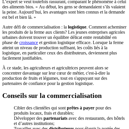
L’expert se veut toutefois rassurant, comparant le phénomène à celui
des aliments bios. « Au début, les gens se demandaient s’ils valaient
la peine. Aujourd’hui, les avantages sont bien connus et la demande
est bel et bien là. »
Autre défi de commercialisation : la
logistique
. Comment acheminer
les produits de la ferme aux clients? Les jeunes entreprises agricoles
urbaines doivent trouver un équilibre délicat entre rentabilité en
phase de
croissance
et gestion logistique efficace. Lorsque la ferme
atteint un niveau de production suffisant, les coûts liés à la
logistique, en particulier ceux des distributeurs, deviennent plus
facilement justifiables.
À ce stade, les agriculteurs et agricultrices peuvent alors se
concentrer davantage sur leur cœur de métier, c'est-à-dire la
production de fruits et légumes, tout en s'appuyant sur des
partenaires de confiance pour la gestion logistique.
Conseils sur la commercialisation
Cibler des clientèles qui sont
prêtes à payer
pour des
produits locaux, frais et durables;
Développer des
partenariats
avec des restaurants, des hôtels
et d’autres institutions;
Travailler avec des
distributeurs
pour élargir la portée des