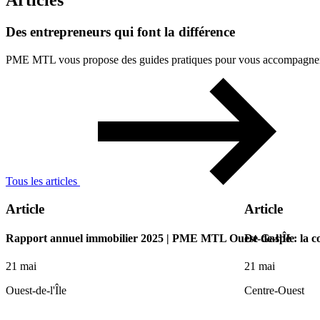
Articles
Des
entrepreneurs
qui
font
la
différence
PME MTL vous propose des guides pratiques pour vous accompagner à 
Tous les articles
Article
Article
Rapport annuel immobilier 2025 | PME MTL Ouest-de-l’Île
De Gaspé : la c
21 mai
21 mai
Ouest-de-l'Île
Centre-Ouest