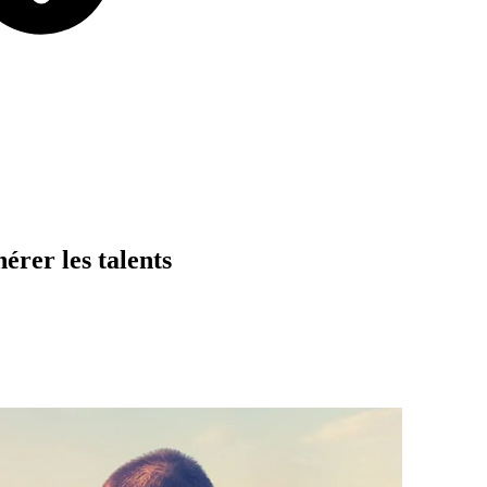
nérer
les
talents