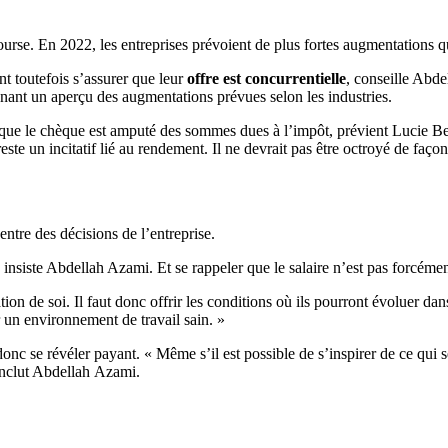
course. En 2022, les entreprises prévoient de plus fortes augmentations q
t toutefois s’assurer que leur
offre est concurrentielle
, conseille Abdel
onnant un aperçu des augmentations prévues selon les industries.
 que le chèque est amputé des sommes dues à l’impôt, prévient Lucie Bes
reste un incitatif lié au rendement. Il ne devrait pas être octroyé de faço
centre des décisions de l’entreprise.
nsiste Abdellah Azami. Et se rappeler que le salaire n’est pas forcément e
tion de soi. Il faut donc offrir les conditions où ils pourront évoluer da
er un environnement de travail sain. »
nc se révéler payant. « Même s’il est possible de s’inspirer de ce qui se 
conclut Abdellah Azami.