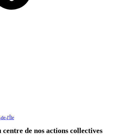
e-l'Île
u
centre
de
nos
actions
collectives