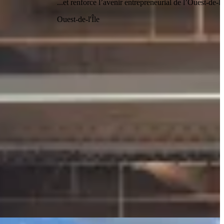
...et renforce l’avenir entrepreneurial de l’Ouest-de-l’
Ouest-de-l'Île