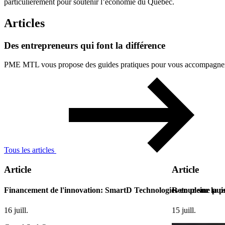
particulièrement pour soutenir l’économie du Québec.
Articles
Des
entrepreneurs
qui
font
la
différence
PME MTL vous propose des guides pratiques pour vous accompagner à 
Tous les articles
Article
Article
Financement de l'innovation: SmartD Technologies en pleine pui
Retour sur la p
16 juill.
15 juill.