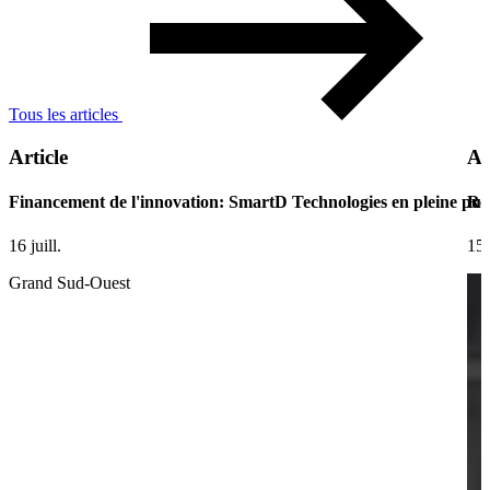
Tous les articles
Article
Ar
Financement de l'innovation: SmartD Technologies en pleine pui
Ret
16 juill.
15 
Grand Sud-Ouest