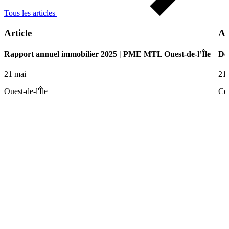
Tous les articles
Article
Ar
Rapport annuel immobilier 2025 | PME MTL Ouest-de-l’Île
De 
21 mai
21
Ouest-de-l'Île
Ce