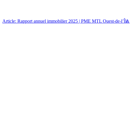
Article: Rapport annuel immobilier 2025 | PME MTL Ouest-de-l’Île
Art