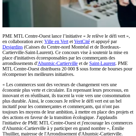
PME MTL Centre-Ouest lance l’initiative « Je relève le défi vert »,
en collaboration avec
Ville en Vert
et
VertCité
et appuyé par
Desjardins
(Caisses du Centre-nord Montréal et de Bordeaux-
Cartierville-Saint-Laurent). Ce concours vise à soutenir la mise en
place d'initiatives écoresponsables par les commerçants des
arrondissements d'
Ahuntsic-Cartierville
et de
Saint-Laurent
. PME
MTL Centre-Ouest distribuera 20 000 $ sous forme de bourses pour
récompenser les meilleures initiatives.
« Les commerces sont des vecteurs de changement vers une
économie plus verte et circulaire. En repensant leurs processus, en
innovant et en réutilisant, ils tracent la voie vers une consommation
plus durable. Ainsi, le concours Je relève le défi vert est un bel
incitatif pour les commerçantes et commerçants, qui n'ont pas
toujours les moyens de leur ambition, à mettre en place des projets et
des actions en faveur de la transition écologique. J'applaudis
l'initiative de PME MTL Centre-Ouest et j'encourage les commerces
d'Ahuntsic-Cartierville à y participer en grand nombre », Émilie
Thuillier, mairesse de l'Arrondissement d'Ahuntsic-Cartierville.