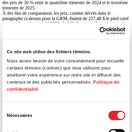
des prix de 30 % entre le quatrième trimestre de 2024 et le troisième
trimestre de 2025.
À des fins de comparaison, les prix, comme décrits dans le
paragraphe ci-dessus pour la GRM, étaient de 257,48 $ le pied carré
au quatrième trimestre de 2023, de 246 $ au quatrième trimestre de
2024 et de 230 $ au troisième trimestre de 2025. Alors, il y a eu une
baisse de prix de 6,5 % entre le quatrième trimestre de 2024 et le T3
2025.
Ce site web utilise des fichiers témoins.
Taux d’inoccupation industriel(3)
Nous avons besoin de votre consentement pour recueillir
certains témoins (cookies) que nous utilisons pour
Au quatrième trimestre de 2022, le taux d’inoccupation des espaces
améliorer votre expérience sur notre site et diffuser des
industriels de l’Ouest-de-l’Île (excluant Lachine, Vaudreuil et Saint-
Laurent) était de 0,9 % et a augmenté à 4,6 % au T4 2024. Le taux
contenus et des publicités personnalisés.
Politique de
au T3 2025 est à 4,6 %.
confidentialité
À Lachine, le taux d’inoccupation des espaces industriels au T4
2022 était de 0,5 % et il est passé à 3,8 % au T4 2024. Le taux a
grimpé pour atteindre 6,9 % au T3 2025.
Sélection
Nécessaires
du
Comme référence, le taux d’inoccupation pour le grand Montréal
était de 0,6 % au T4 2022 et a augmenté à 4,0 % au T4 2024. Au T3
consentement
2025, le taux s’est de nouveau accru pour atteindre 5,7 %.