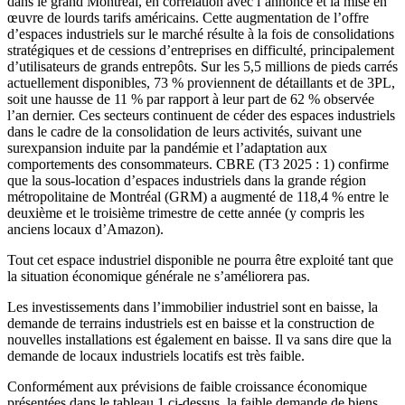
dans le grand Montréal, en corrélation avec l’annonce et la mise en
œuvre de lourds tarifs américains. Cette augmentation de l’offre
d’espaces industriels sur le marché résulte à la fois de consolidations
stratégiques et de cessions d’entreprises en difficulté, principalement
d’utilisateurs de grands entrepôts. Sur les 5,5 millions de pieds carrés
actuellement disponibles, 73 % proviennent de détaillants et de 3PL,
soit une hausse de 11 % par rapport à leur part de 62 % observée
l’an dernier. Ces secteurs continuent de céder des espaces industriels
dans le cadre de la consolidation de leurs activités, suivant une
surexpansion induite par la pandémie et l’adaptation aux
comportements des consommateurs. CBRE (T3 2025 : 1) confirme
que la sous-location d’espaces industriels dans la grande région
métropolitaine de Montréal (GRM) a augmenté de 118,4 % entre le
deuxième et le troisième trimestre de cette année (y compris les
anciens locaux d’Amazon).
Tout cet espace industriel disponible ne pourra être exploité tant que
la situation économique générale ne s’améliorera pas.
Les investissements dans l’immobilier industriel sont en baisse, la
demande de terrains industriels est en baisse et la construction de
nouvelles installations est également en baisse. Il va sans dire que la
demande de locaux industriels locatifs est très faible.
Conformément aux prévisions de faible croissance économique
présentées dans le tableau 1 ci-dessus, la faible demande de biens