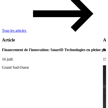
Tous les articles
Article
Ar
Financement de l'innovation: SmartD Technologies en pleine pui
Ret
16 juill.
15 
Grand Sud-Ouest