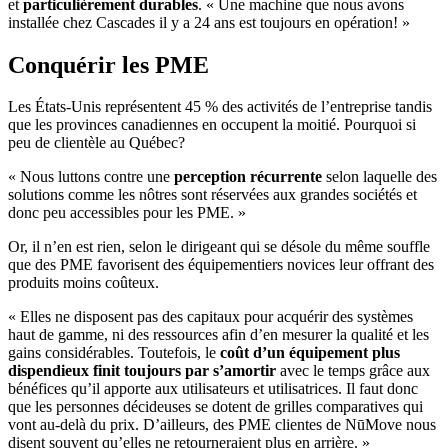
et
particulièrement durables
. « Une machine que nous avons
installée chez Cascades il y a 24 ans est toujours en opération! »
Conquérir les PME
Les États-Unis représentent 45 % des activités de l’entreprise tandis
que les provinces canadiennes en occupent la moitié. Pourquoi si
peu de clientèle au Québec?
« Nous luttons contre une
perception récurrente
selon laquelle des
solutions comme les nôtres sont réservées aux grandes sociétés et
donc peu accessibles pour les PME. »
Or, il n’en est rien, selon le dirigeant qui se désole du même souffle
que des PME favorisent des équipementiers novices leur offrant des
produits moins coûteux.
« Elles ne disposent pas des capitaux pour acquérir des systèmes
haut de gamme, ni des ressources afin d’en mesurer la qualité et les
gains considérables. Toutefois, le
coût d’un équipement plus
dispendieux finit toujours par s’amortir
avec le temps grâce aux
bénéfices qu’il apporte aux utilisateurs et utilisatrices.
Il faut donc
que les personnes décideuses se dotent de grilles comparatives qui
vont au-delà du prix. D’ailleurs, des PME clientes de NūMove nous
disent souvent qu’elles ne retourneraient plus en arrière. »