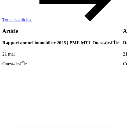
Tous les articles
Article
Ar
Rapport annuel immobilier 2025 | PME MTL Ouest-de-l’Île
De 
21 mai
21
Ouest-de-l'Île
Ce