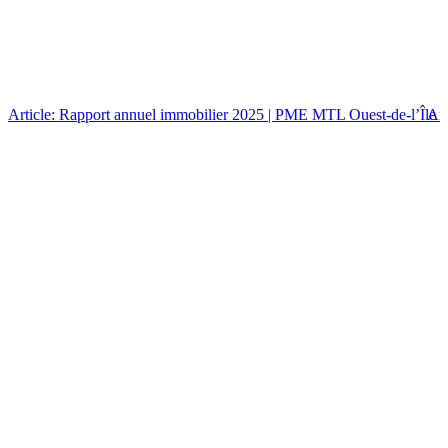
Article: Rapport annuel immobilier 2025 | PME MTL Ouest-de-l’Île
Art