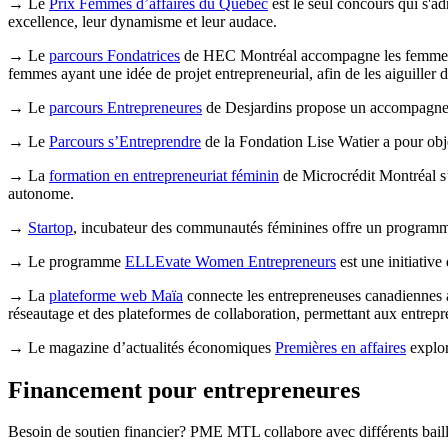
→ Le
Prix Femmes d’affaires du Québec
est le seul concours qui s'a
excellence, leur dynamisme et leur audace.
→ Le
parcours Fondatrices
de HEC Montréal accompagne les femmes dan
femmes ayant une idée de projet entrepreneurial, afin de les aiguiller 
→ Le
parcours Entrepreneures
de Desjardins propose un accompagneme
→ Le
Parcours s’Entreprendre
de la Fondation Lise Watier a pour objec
→ La
formation en entrepreneuriat féminin
de Microcrédit Montréal s’a
autonome.
→
Startop
, incubateur des communautés féminines offre un programme
→ Le programme
ELLEvate Women Entrepreneurs
est une initiativ
→ La
plateforme web Maïa
connecte les entrepreneuses canadiennes a
réseautage et des plateformes de collaboration, permettant aux entre
→ Le magazine d’actualités économiques
Premières en affaires
explor
Financement pour entrepreneures
Besoin de soutien financier? PME MTL collabore avec différents bail