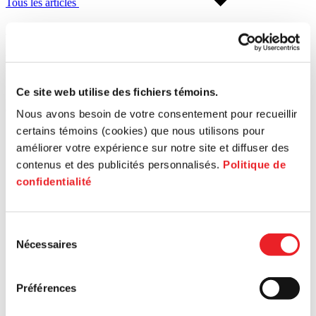
Tous les articles
Article
Ar
Marketing et commercialisation
En
17 juin
1 o
Ce site web utilise des fichiers témoins.
Créer une stratégie de commercialisation: des conseils pour les PME.
De 
Nous avons besoin de votre consentement pour recueillir
dém
certains témoins (cookies) que nous utilisons pour
d’a
améliorer votre expérience sur notre site et diffuser des
pou
contenus et des publicités personnalisés.
Politique de
confidentialité
Sélection
Nécessaires
du
consentement
Préférences